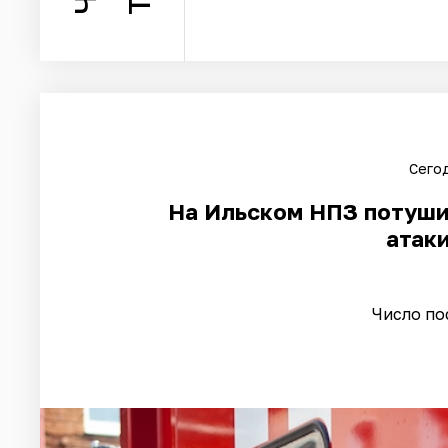
Сегод
На Ильском НПЗ потуши
атак
Число по