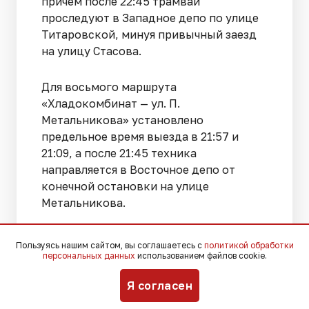
причем после 22:45 трамваи
проследуют в Западное депо по улице
Титаровской, минуя привычный заезд
на улицу Стасова.
Для восьмого маршрута
«Хладокомбинат — ул. П.
Метальникова» установлено
предельное время выезда в 21:57 и
21:09, а после 21:45 техника
направляется в Восточное депо от
конечной остановки на улице
Метальникова.
20-й маршрут «Хладокомбинат — ул.
Пользуясь нашим сайтом, вы соглашаетесь с
политикой обработки
Декабристов» предполагает последние
персональных данных
использованием файлов cookie.
отправления в 21:51 и 21:42, после чего с
Я согласен
22:00 трамваи от улицы Декабристов
будут следовать исключительно в