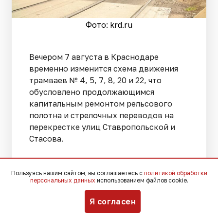
Фото: krd.ru
Вечером 7 августа в Краснодаре
временно изменится схема движения
трамваев № 4, 5, 7, 8, 20 и 22, что
обусловлено продолжающимся
капитальным ремонтом рельсового
полотна и стрелочных переводов на
перекрестке улиц Ставропольской и
Стасова.
На линии «Мкр Комсомольский — ул.
Пользуясь нашим сайтом, вы соглашаетесь с
политикой обработки
Индустриальная» (№ 4) последние
персональных данных
использованием файлов cookie.
рейсы стартуют из Комсомольского
микрорайона в 22:09, а с улицы
Я согласен
Индустриальной — в 21:05, при этом