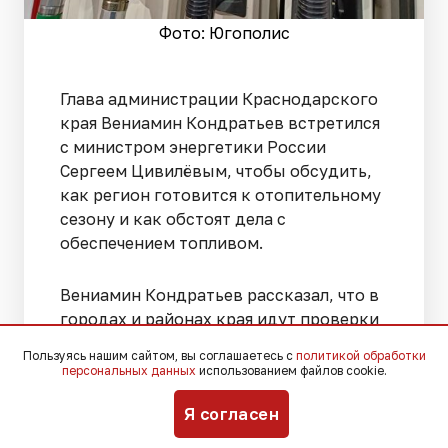
Фото: Югополис
Глава администрации Краснодарского
края Вениамин Кондратьев встретился
с министром энергетики России
Сергеем Цивилёвым, чтобы обсудить,
как регион готовится к отопительному
сезону и как обстоят дела с
обеспечением топливом.
Вениамин Кондратьев рассказал, что в
городах и районах края идут проверки
оборудования котельных, плановые
Пользуясь нашим сайтом, вы соглашаетесь с
политикой обработки
ремонты и модернизация тепловых
персональных данных
использованием файлов cookie.
сетей, а управляющие компании
Я согласен
занимаются профилактикой
инженерных коммуникаций в