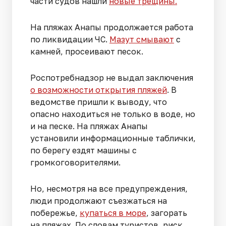
части судов нашли
новые трещины.
На пляжах Анапы продолжается работа
по ликвидации ЧС.
Мазут смывают
с
камней, просеивают песок.
Роспотребнадзор не выдал заключения
о возможности открытия пляжей
. В
ведомстве пришли к выводу, что
опасно находиться не только в воде, но
и на песке. На пляжах Анапы
установили информационные таблички,
по берегу ездят машины с
громкоговорителями.
Но, несмотря на все предупреждения,
люди продолжают съезжаться на
побережье,
купаться в море
, загорать
на пляжах. По словам туристов, риск