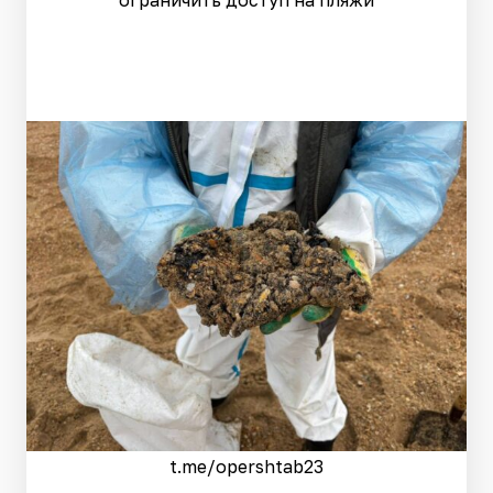
ограничить доступ на пляжи
t.me/opershtab23