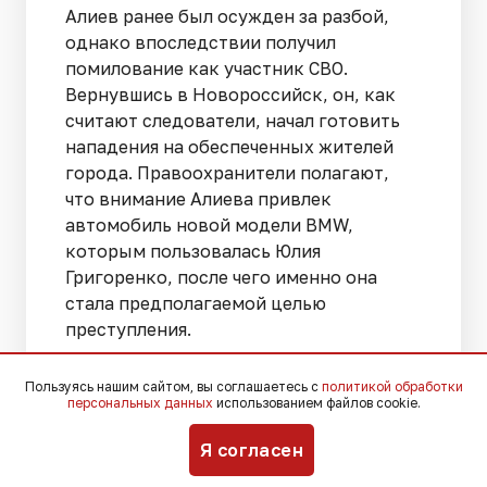
Алиев ранее был осужден за разбой,
однако впоследствии получил
помилование как участник СВО.
Вернувшись в Новороссийск, он, как
считают следователи, начал готовить
нападения на обеспеченных жителей
города. Правоохранители полагают,
что внимание Алиева привлек
автомобиль новой модели BMW,
которым пользовалась Юлия
Григоренко, после чего именно она
стала предполагаемой целью
преступления.
Сами Карен Тороян и Ашот Агаян
Пользуясь нашим сайтом, вы соглашаетесь с
политикой обработки
персональных данных
использованием файлов cookie.
утверждают, что Алиев убедил их
участвовать в преступных действиях,
Я согласен
представившись руководителем