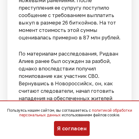
ножевыми ранениями. После
преступления ее супругу поступило
сообщение с требованием выплатить
выкуп в размере 26 биткойнов. На тот
момент стоимость этой суммы
оценивалась примерно в 87 млн рублей.
По материалам расследования, Ридван
Алиев ранее был осужден за разбой,
однако впоследствии получил
помилование как участник СВО.
Вернувшись в Новороссийск, он, как
считают следователи, начал готовить
нападения на обеспеченных жителей
города. Правоохранители полагают,
Пользуясь нашим сайтом, вы соглашаетесь с
политикой обработки
что внимание Алиева привлек
персональных данных
использованием файлов cookie.
автомобиль новой модели BMW,
которым пользовалась Юлия
Я согласен
Григоренко, после чего именно она