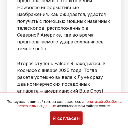
предполагаемого столкновения.
Наиболее информативные
изображения, как ожидается, удастся
получить с помощью мощных наземных
телескопов, расположенных в
Северной Америке, где во время
предполагаемого удара сохранялось
темное небо.
Вторая ступень Falcon 9 находилась в
космосе с января 2025 года. Тогда
ракета успешно вывела к Луне сразу
два коммерческих посадочных
аппарата — американский Blue Ghost,
созданный компанией Firefly
Пользуясь нашим сайтом, вы соглашаетесь с
политикой обработки
Aerospace, и японский модуль
персональных данных
использованием файлов cookie.
Resilience. После выполнения основной
задачи первая ступень благополучно
Я согласен
вернулась на Землю, тогда как у второй