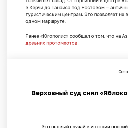
тысячи лет назад. От Горгиппии в центре А
в Керчи до Танаиса под Ростовом — антич
туристическим центрам. Это позволяет не 
одном маршруте.
Ранее «Югополис» сообщал о том, что на А
древних протомеотов
.
Сего
Верховный суд снял «Яблоко»
Это первый случай в истории росси