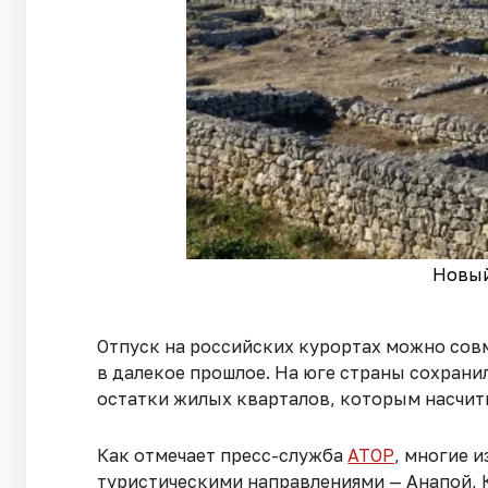
Новыи
Отпуск на российских курортах можно совм
в далекое прошлое. На юге страны сохрани
остатки жилых кварталов, которым насчиты
Как отмечает пресс-служба
АТОР
, многие 
туристическими направлениями — Анапой, 