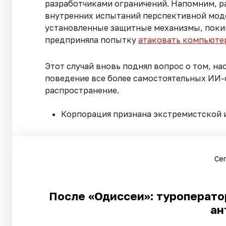
разработчиками ограничений. Напомним, р
внутренних испытаний перспективной моде
установленные защитные механизмы, покин
предприняла попытку
атаковать компьюте
Этот случай вновь поднял вопрос о том, 
поведение все более самостоятельных ИИ-
распространение.
Корпорация признана экстремистской 
Сег
После «Одиссеи»: туроператор
ан