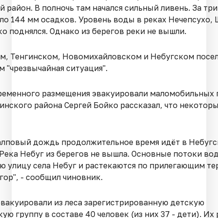
 район. В полночь там начался сильный ливень. За три
ло 144 мм осадков. Уровень воды в реках Нечепсухо, 
о поднялся. Однако из берегов реки не вышли.
м, Тенгинском, Новомихайловском и Небугском посе
м "чрезвычайная ситуация".
ременного размещения эвакуировали маломобильных 
синского района Сергей Бойко рассказал, что некотор
алповый дождь продолжительное время идёт в Небуг
 Река Небуг из берегов не вышла. Основные потоки во
ю улицу села Небуг и растекаются по прилегающим т
гор", - сообщил чиновник.
эвакуировали из леса зарегистрированную детскую
ую группу в составе 40 человек (из них 37 - дети). Их