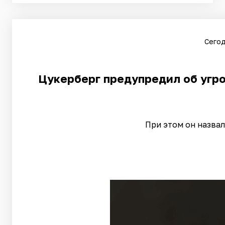
Сегод
Цукерберг предупредил об угр
При этом он назва