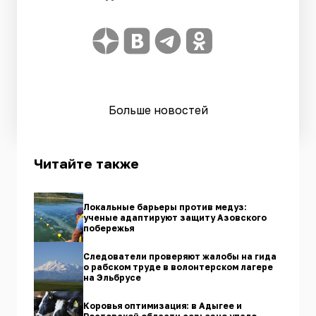
Больше новостей
Читайте также
Локальные барьеры против медуз:
ученые адаптируют защиту Азовского
побережья
Следователи проверяют жалобы на гида
о рабском труде в волонтерском лагере
на Эльбрусе
Коровья оптимизация: в Адыгее и