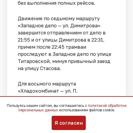
без выполнения полных рейсов.
Движение по седьмому маршруту
«Западное депо — ул. Димитрова»
завершится отправлением от депо в
21:55 и от улицы Димитрова в 22:31,
причем после 22:45 трамваи
проследуют в Западное депо по улице
Титаровской, минуя привычный заезд
на улицу Стасова.
Для восьмого маршрута
«Хладокомбинат — ул. П.
Метальникова» установлено
предельное время выезда в 21:57 и
Пользуясь нашим сайтом, вы соглашаетесь с
политикой обработки
персональных данных
использованием файлов cookie.
21:09, а после 21:45 техника
направляется в Восточное депо от
Я согласен
конечной остановки на улице