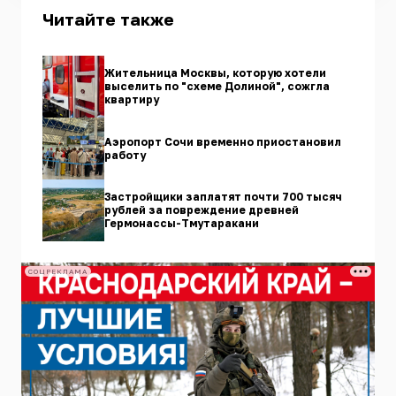
Читайте также
Жительница Москвы, которую хотели
выселить по "схеме Долиной", сожгла
квартиру
Аэропорт Сочи временно приостановил
работу
Застройщики заплатят почти 700 тысяч
рублей за повреждение древней
Гермонассы-Тмутаракани
СОЦРЕКЛАМА