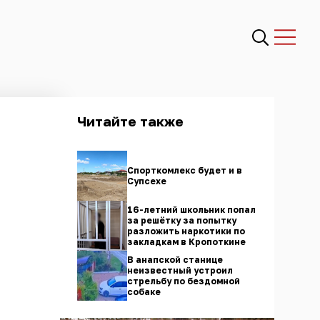
Читайте также
Спорткомлекс будет и в
Супсехе
16-летний школьник попал
за решётку за попытку
разложить наркотики по
закладкам в Кропоткине
В анапской станице
неизвестный устроил
стрельбу по бездомной
собаке