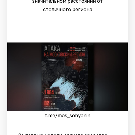
значительном расстоянии от
столичного региона
t.me/mos_sobyanin