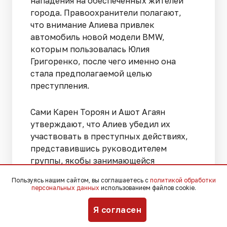
нападения на обеспеченных жителей
города. Правоохранители полагают,
что внимание Алиева привлек
автомобиль новой модели BMW,
которым пользовалась Юлия
Григоренко, после чего именно она
стала предполагаемой целью
преступления.
Сами Карен Тороян и Ашот Агаян
утверждают, что Алиев убедил их
участвовать в преступных действиях,
представившись руководителем
группы, якобы занимающейся
выявлением украинских диверсантов.
Пользуясь нашим сайтом, вы соглашаетесь с
политикой обработки
По их словам, он обещал
персональных данных
использованием файлов cookie.
вознаграждение, а также помощь с
дальнейшим трудоустройством в
Я согласен
правоохранительные органы.