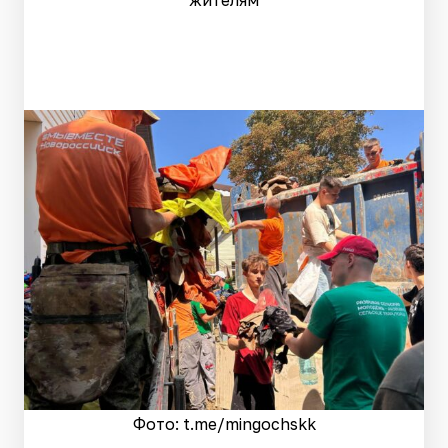
жителям
Фото: t.me/mingochskk