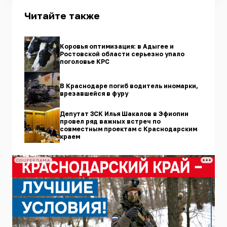
Читайте также
Коровья оптимизация: в Адыгее и
Ростовской области серьезно упало
поголовье КРС
В Краснодаре погиб водитель иномарки,
врезавшейся в фуру
Депутат ЗСК Илья Шакалов в Эфиопии
провел ряд важных встреч по
совместным проектам с Краснодарским
краем
СОЦРЕКЛАМА