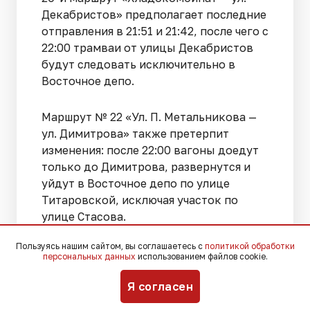
Декабристов» предполагает последние
отправления в 21:51 и 21:42, после чего с
22:00 трамваи от улицы Декабристов
будут следовать исключительно в
Восточное депо.
Маршрут № 22 «Ул. П. Метальникова —
ул. Димитрова» также претерпит
изменения: после 22:00 вагоны доедут
только до Димитрова, развернутся и
уйдут в Восточное депо по улице
Титаровской, исключая участок по
улице Стасова.
Пользуясь нашим сайтом, вы соглашаетесь с
политикой обработки
Актуальную информацию о работе
персональных данных
использованием файлов cookie.
городского электротранспорта можно
получить по телефону диспетчерской
Я согласен
службы КТТУ: 8 (861) 262-51-15,