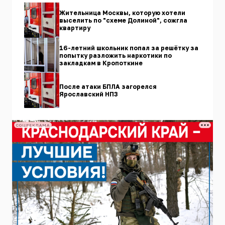
Жительница Москвы, которую хотели
выселить по "схеме Долиной", сожгла
квартиру
16-летний школьник попал за решётку за
попытку разложить наркотики по
закладкам в Кропоткине
После атаки БПЛА загорелся
Ярославский НПЗ
СОЦРЕКЛАМА