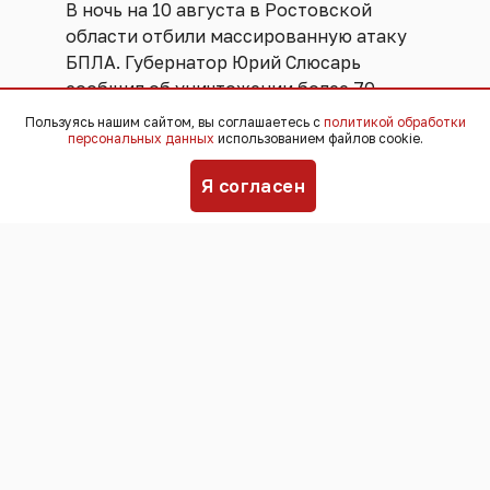
В ночь на 10 августа в Ростовской
области отбили массированную атаку
БПЛА. Губернатор Юрий Слюсарь
сообщил об уничтожении более 70
дронов.
Пользуясь нашим сайтом, вы соглашаетесь с
политикой обработки
персональных данных
использованием файлов cookie.
“Информация о пострадавших и
Я согласен
разрушениях на земле не поступала.
Будет уточняться”, - говорится в его
сообщении в соцсетях.
По словам главы региона, средства
ПВО работали в Каменск-Шахтинском и
семи районах - Чертковском,
Миллеровском, Каменском,
Шолоховском, Верхнедонском и
Тарасовском.