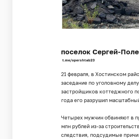
поселок Сергей-Поле
t.me/opershtab23
21 февраля, в Хостинском рай
заседание по уголовному дел
застройщиков коттеджного по
года его разрушил масштабный
Четырех мужчин обвиняют в п
млн рублей из-за строительст
следствия, подсудимые прич