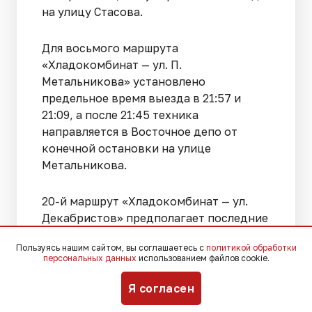
на улицу Стасова.
Для восьмого маршрута
«Хладокомбинат — ул. П.
Метальникова» установлено
предельное время выезда в 21:57 и
21:09, а после 21:45 техника
направляется в Восточное депо от
конечной остановки на улице
Метальникова.
20-й маршрут «Хладокомбинат — ул.
Декабристов» предполагает последние
отправления в 21:51 и 21:42, после чего с
Пользуясь нашим сайтом, вы соглашаетесь с
политикой обработки
22:00 трамваи от улицы Декабристов
персональных данных
использованием файлов cookie.
будут следовать исключительно в
Восточное депо.
Я согласен