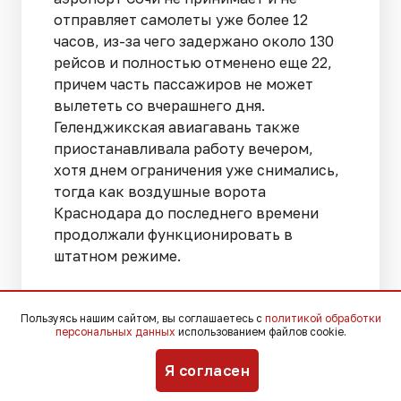
отправляет самолеты уже более 12
часов, из-за чего задержано около 130
рейсов и полностью отменено еще 22,
причем часть пассажиров не может
вылететь со вчерашнего дня.
Геленджикская авиагавань также
приостанавливала работу вечером,
хотя днем ограничения уже снимались,
тогда как воздушные ворота
Краснодара до последнего времени
продолжали функционировать в
штатном режиме.
Ранее «Югополис» сообщал о том, что,
Пользуясь нашим сайтом, вы соглашаетесь с
политикой обработки
по данным Минобороны России, в ночь
персональных данных
использованием файлов cookie.
на 6 августа над страной
было сбито
605 БПЛА
. В прицеле атак оказался и
Я согласен
Краснодарский край.