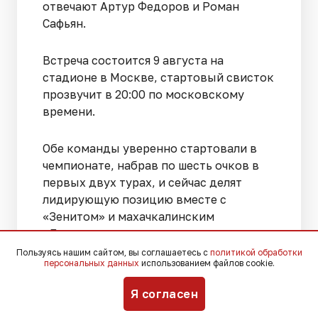
отвечают Артур Федоров и Роман
Сафьян.
Встреча состоится 9 августа на
стадионе в Москве, стартовый свисток
прозвучит в 20:00 по московскому
времени.
Обе команды уверенно стартовали в
чемпионате, набрав по шесть очков в
первых двух турах, и сейчас делят
лидирующую позицию вместе с
«Зенитом» и махачкалинским
«Динамо».
Пользуясь нашим сайтом, вы соглашаетесь с
политикой обработки
персональных данных
использованием файлов cookie.
Интересно, что в прошлом сезоне
«Краснодар» обыграл «Спартак»
Я согласен
дважды в рамках РПЛ, однако в