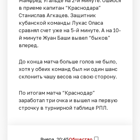
Манфред Угальде на 2-й минуте. Ошибся
в приеме капитан “Краснодара”
Станислав Агкацев. Защитник
кубанской команды Лукас Оласа
сравнял счет уже на 5-й минуте. А на 10-
й минуте Жуан Баши вывел “быков”
вперед.
До конца матча больше голов не было,
хотя у обеих команд был ни один шанс
склонить чашу весов на свою сторону.
По итогам матча “Краснодар”
заработал три очка и вышел на первую
строчку в турнирной таблице РПЛ.
Вчера, 20:45
Общество