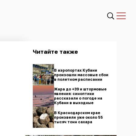
Читайте также
В аэропортах Кубани
произошли массовые сбои
в полетном расписании
Жара до +39 и штормовые
явления: синоптики
рассказали о погоде на
Кубани в выходные
В Краснодарском крае
произвели уже около 55
тысяч тонн сахара