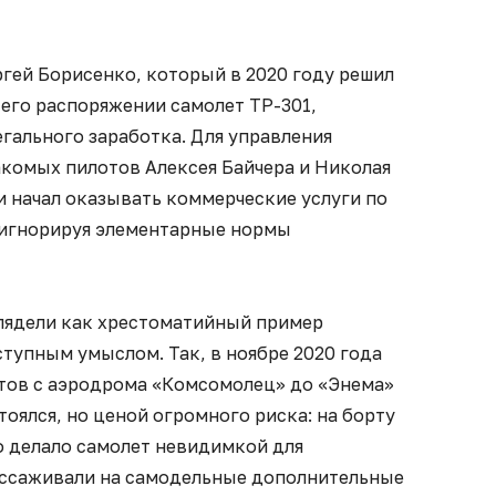
ргей Борисенко, который в 2020 году решил
его распоряжении самолет ТР-301,
егального заработка. Для управления
акомых пилотов Алексея Байчера и Николая
и начал оказывать коммерческие услуги по
 игнорируя элементарные нормы
лядели как хрестоматийный пример
ступным умыслом. Так, в ноябре 2020 года
нтов с аэродрома «Комсомолец» до «Энема»
стоялся, но ценой огромного риска: на борту
о делало самолет невидимкой для
ассаживали на самодельные дополнительные