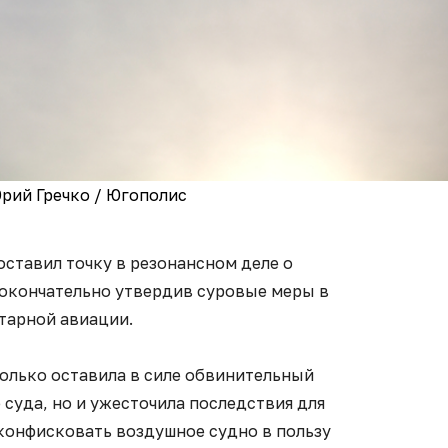
рий Гречко / Югополис
ставил точку в резонансном деле о
 окончательно утвердив суровые меры в
тарной авиации.
только оставила в силе обвинительный
суда, но и ужесточила последствия для
конфисковать воздушное судно в пользу