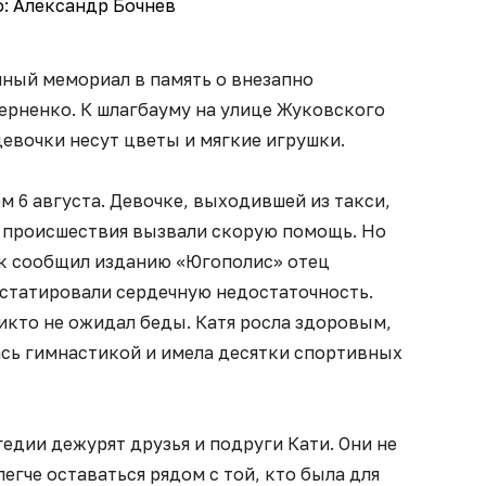
: Александр Бочнев
йный мемориал в память о внезапно
ерненко. К шлагбауму на улице Жуковского
евочки несут цветы и мягкие игрушки.
м 6 августа. Девочке, выходившей из такси,
у происшествия вызвали скорую помощь. Но
ак сообщил изданию «Югополис» отец
статировали сердечную недостаточность.
никто не ожидал беды. Катя росла здоровым,
сь гимнастикой и имела десятки спортивных
гедии дежурят друзья и подруги Кати. Они не
легче оставаться рядом с той, кто была для