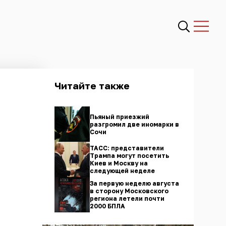
Читайте также
Пьяный приезжий
разгромил две иномарки в
Сочи
ТАСС: представители
Трампа могут посетить
Киев и Москву на
следующей неделе
За первую неделю августа
в сторону Московского
региона летели почти
2000 БПЛА