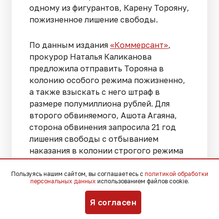
одному из фигурантов, Карену Торояну,
пожизненное лишение свободы.
По данным издания
«Коммерсант»
,
прокурор Наталья Каликанова
предложила отправить Торояна в
колонию особого режима пожизненно,
а также взыскать с него штраф в
размере полумиллиона рублей. Для
второго обвиняемого, Ашота Агаяна,
сторона обвинения запросила 21 год
лишения свободы с отбыванием
наказания в колонии строгого режима
и штраф в 400 тысяч рублей.
Пользуясь нашим сайтом, вы соглашаетесь с
политикой обработки
персональных данных
использованием файлов cookie.
Прокуратура считает, что степень
общественной опасности Торояна
Я согласен
особенно высока. При определении