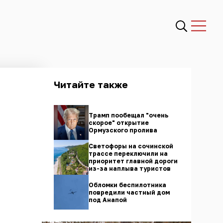
Читайте также
Трамп пообещал "очень
скорое" открытие
Ормузского пролива
Светофоры на сочинской
трассе переключили на
приоритет главной дороги
из-за наплыва туристов
Обломки беспилотника
повредили частный дом
под Анапой