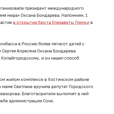
организовала президент международного
имя мира» Оксана Бондарева. Напомним, 1
частие
в открытии бюста Елизаветы Глинки
в
Донбасса в Россию более пятисот детей с
е Сергея Апресяна Оксана Бондарева
 Копайгородскому, и он нашел способ
вом жилом комплексе в Хостинском районе
о маме Светлане вручила депутат Городского
евзорова. Благотворители выполнят в ней
ужбе администрации Сочи.