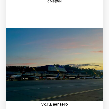
смерчи
vk.ru/aer.aero