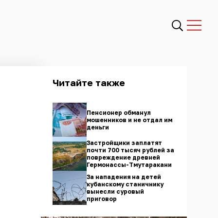
Читайте также
Пенсионер обманул
мошенников и не отдал им
деньги
Застройщики заплатят
почти 700 тысяч рублей за
повреждение древней
Гермонассы-Тмутаракани
За нападения на детей
кубанскому станичнику
вынесли суровый
приговор