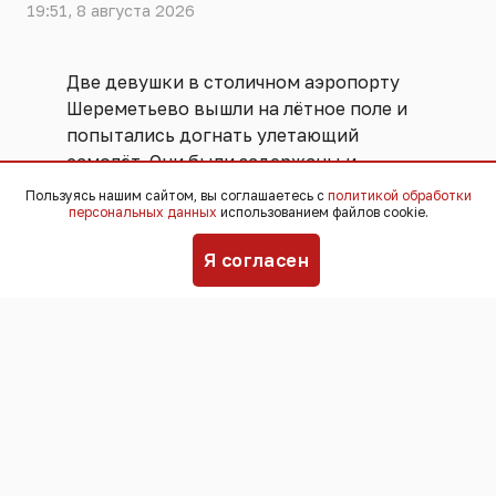
19:51, 8 августа 2026
Две девушки в столичном аэропорту
Шереметьево вышли на лётное поле и
попытались догнать улетающий
самолёт. Они были задержаны и
переданы ФСБ. Угрозы безопасности
Пользуясь нашим сайтом, вы соглашаетесь с
политикой обработки
персональных данных
использованием файлов cookie.
полётов не возникло, никто не
пострадал,
сообщили
в пресс-службе
Я согласен
аэропорта.
Инцидент произошёл 25 июля. По
информации пресс-службы
Шереметьево, девушки успешно
прошли все этапы предполетного
досмотра и ожидали посадки в
«стерильной» зоне, однако затем грубо
нарушили правила транспортной