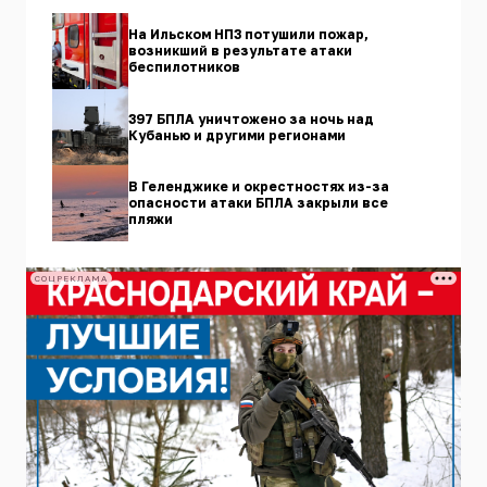
На Ильском НПЗ потушили пожар,
возникший в результате атаки
беспилотников
397 БПЛА уничтожено за ночь над
Кубанью и другими регионами
В Геленджике и окрестностях из-за
опасности атаки БПЛА закрыли все
пляжи
СОЦРЕКЛАМА