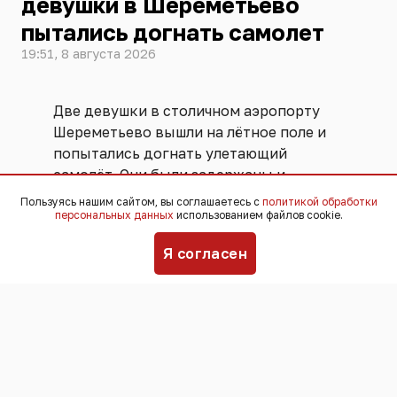
девушки в Шереметьево
пытались догнать самолет
19:51, 8 августа 2026
Две девушки в столичном аэропорту
Шереметьево вышли на лётное поле и
попытались догнать улетающий
самолёт. Они были задержаны и
переданы ФСБ. Угрозы безопасности
Пользуясь нашим сайтом, вы соглашаетесь с
политикой обработки
персональных данных
использованием файлов cookie.
полётов не возникло, никто не
пострадал,
сообщили
в пресс-службе
Я согласен
аэропорта.
Инцидент произошёл 25 июля. По
информации пресс-службы
Шереметьево, девушки успешно
прошли все этапы предполетного
досмотра и ожидали посадки в