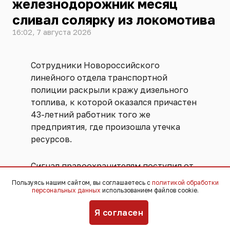
железнодорожник месяц
сливал солярку из локомотива
16:02, 7 августа 2026
Сотрудники Новороссийского
линейного отдела транспортной
полиции раскрыли кражу дизельного
топлива, к которой оказался причастен
43-летний работник того же
предприятия, где произошла утечка
ресурсов.
Сигнал правоохранителям поступил от
руководства компании, заметившего
Пользуясь нашим сайтом, вы соглашаетесь с
политикой обработки
необъяснимую убыль горючего в
персональных данных
использованием файлов cookie.
локомотиве, после чего оперативники
Я согласен
быстро вышли на след
предполагаемого злоумышленника.