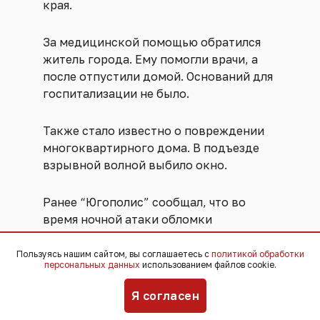
края.
За медицинской помощью обратился
житель города. Ему помогли врачи, а
после отпустили домой. Оснований для
госпитализации не было.
Также стало известно о повреждении
многоквартирного дома. В подъезде
взрывной волной выбило окно.
Ранее “Югополис” сообщал, что во
время ночной атаки обломки
беспилотников упали на территорию
двух предприятий
в черте города.
Пользуясь нашим сайтом, вы соглашаетесь с
политикой обработки
персональных данных
использованием файлов cookie.
Также фрагменты дрона повредили
частные дома в поселке
Я согласен
Верхнебаканский. Загорелась