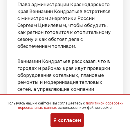
Глава администрации Краснодарского
края Вениамин Кондратьев встретился
с министром энергетики России
Сергеем Цивилёвым, чтобы обсудить,
как регион готовится к отопительному
сезону и как обстоят дела с
обеспечением топливом.
Вениамин Кондратьев рассказал, что в
городах и районах края идут проверки
оборудования котельных, плановые
ремонты и модернизация тепловых
сетей, а управляющие компании
занимаются профилактикой
инженерных коммуникаций в
Пользуясь нашим сайтом, вы соглашаетесь с
политикой обработки
персональных данных
использованием файлов cookie.
многоквартирных домах.
Я согласен
Особое внимание уделили ситуации с