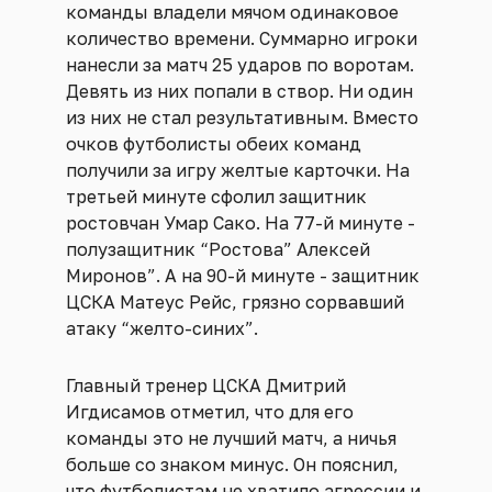
команды владели мячом одинаковое
количество времени. Суммарно игроки
нанесли за матч 25 ударов по воротам.
Девять из них попали в створ. Ни один
из них не стал результативным. Вместо
очков футболисты обеих команд
получили за игру желтые карточки. На
третьей минуте сфолил защитник
ростовчан Умар Сако. На 77-й минуте -
полузащитник “Ростова” Алексей
Миронов”. А на 90-й минуте - защитник
ЦСКА Матеус Рейс, грязно сорвавший
атаку “желто-синих”.
Главный тренер ЦСКА Дмитрий
Игдисамов отметил, что для его
команды это не лучший матч, а ничья
больше со знаком минус. Он пояснил,
что футболистам не хватило агрессии и