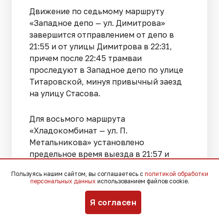
Движение по седьмому маршруту
«Западное депо — ул. Димитрова»
завершится отправлением от депо в
21:55 и от улицы Димитрова в 22:31,
причем после 22:45 трамваи
проследуют в Западное депо по улице
Титаровской, минуя привычный заезд
на улицу Стасова.
Для восьмого маршрута
«Хладокомбинат — ул. П.
Метальникова» установлено
предельное время выезда в 21:57 и
21:09, а после 21:45 техника
Пользуясь нашим сайтом, вы соглашаетесь с
политикой обработки
направляется в Восточное депо от
персональных данных
использованием файлов cookie.
конечной остановки на улице
Метальникова.
Я согласен