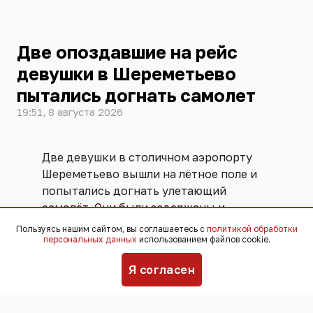
Две опоздавшие на рейс
девушки в Шереметьево
пытались догнать самолет
19:51, 8 августа 2026
Две девушки в столичном аэропорту
Шереметьево вышли на лётное поле и
попытались догнать улетающий
самолёт. Они были задержаны и
переданы ФСБ. Угрозы безопасности
Пользуясь нашим сайтом, вы соглашаетесь с
политикой обработки
персональных данных
использованием файлов cookie.
полётов не возникло, никто не
пострадал,
сообщили
в пресс-службе
Я согласен
аэропорта.
Инцидент произошёл 25 июля. По