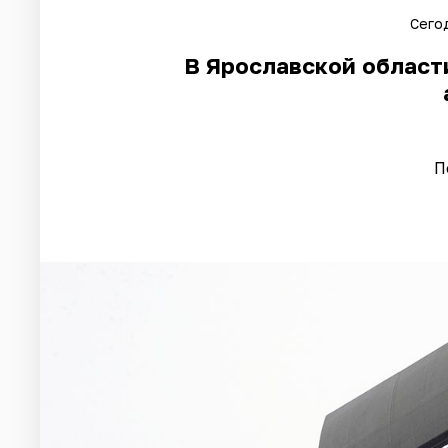
Сегод
В Ярославской област
П