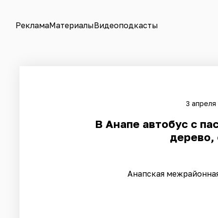
Реклама
Материалы
Видеоподкасты
3 апреля
В Анапе автобус с па
дерево,
Анапская межрайонная