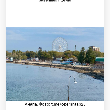
завышают цены
Анапа. Фото: t.me/opershtab23