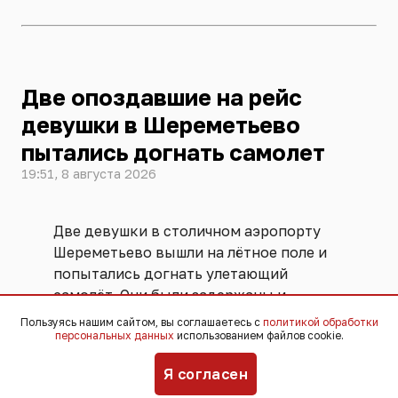
Две опоздавшие на рейс
девушки в Шереметьево
пытались догнать самолет
19:51, 8 августа 2026
Две девушки в столичном аэропорту
Шереметьево вышли на лётное поле и
попытались догнать улетающий
самолёт. Они были задержаны и
переданы ФСБ. Угрозы безопасности
Пользуясь нашим сайтом, вы соглашаетесь с
политикой обработки
персональных данных
использованием файлов cookie.
полётов не возникло, никто не
пострадал,
сообщили
в пресс-службе
Я согласен
аэропорта.