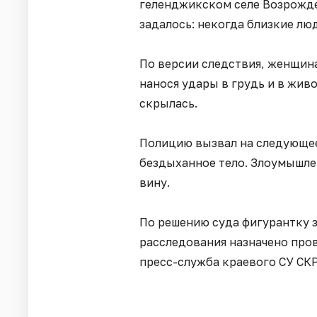
геленджикском селе Возрожден
задалось: некогда близкие люд
По версии следствия, женщина
нанося удары в грудь и в живо
скрылась.
Полицию вызвал на следующе
бездыханное тело. Злоумышле
вину.
По решению суда фигурантку з
расследования назначено про
пресс-служба краевого СУ СКР