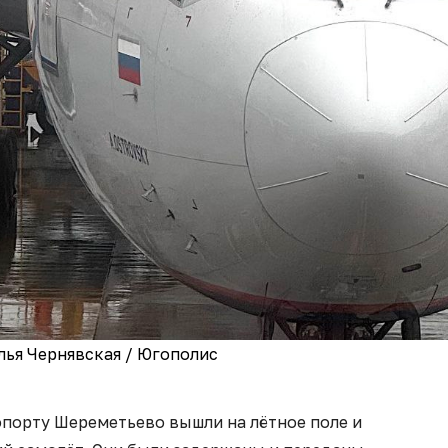
лья Чернявская / Югополис
опорту Шереметьево вышли на лётное поле и