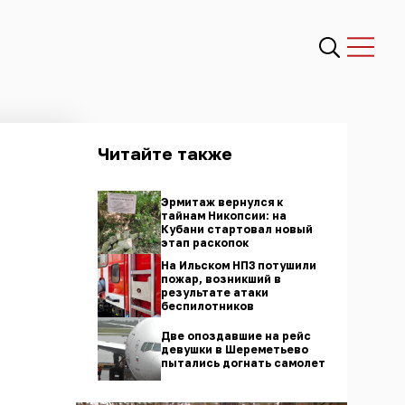
Читайте также
Эрмитаж вернулся к
тайнам Никопсии: на
Кубани стартовал новый
этап раскопок
На Ильском НПЗ потушили
пожар, возникший в
результате атаки
беспилотников
Две опоздавшие на рейс
девушки в Шереметьево
пытались догнать самолет