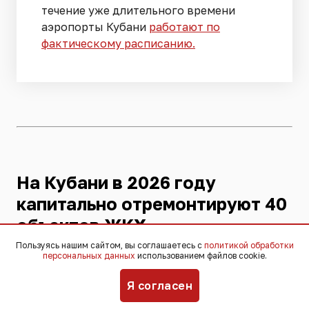
течение уже длительного времени
аэропорты Кубани
работают по
фактическому расписанию.
На Кубани в 2026 году
капитально отремонтируют 40
объектов ЖКХ
16:03, 7 августа 2026
Пользуясь нашим сайтом, вы соглашаетесь с
политикой обработки
персональных данных
использованием файлов cookie.
Я согласен
«Реконструкция затронет сразу
несколько городских улиц. Проект