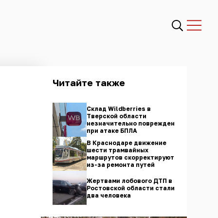
Читайте также
Склад Wildberries в
Тверской области
незначительно поврежден
при атаке БПЛА
В Краснодаре движение
шести трамвайных
маршрутов скорректируют
из-за ремонта путей
Жертвами лобового ДТП в
Ростовской области стали
два человека