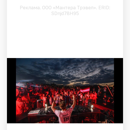
Pеклама. ООО «Мантера Трэвел». ERID:
SDnjd78H95