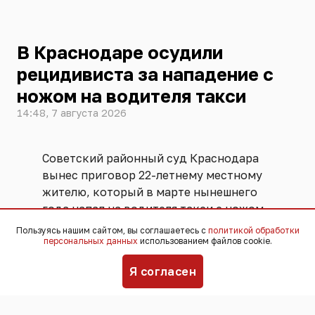
В Краснодаре осудили
рецидивиста за нападение с
ножом на водителя такси
14:48, 7 августа 2026
Советский районный суд Краснодара
вынес приговор 22-летнему местному
жителю, который в марте нынешнего
года напал на водителя такси с ножом
и потребовал отдать деньги.
Пользуясь нашим сайтом, вы соглашаетесь с
политикой обработки
персональных данных
использованием файлов cookie.
Преступник, ранее судимый за кражи,
Я согласен
мошенничество, разбой, присвоение и
растрату, сел на заднее сиденье
автомобиля, приставил нож к животу