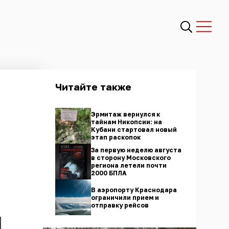
Читайте также
Эрмитаж вернулся к
тайнам Никопсии: на
Кубани стартовал новый
этап раскопок
За первую неделю августа
в сторону Московского
региона летели почти
2000 БПЛА
В аэропорту Краснодара
ограничили прием и
отправку рейсов