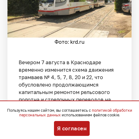
Фото: krd.ru
Вечером 7 августа в Краснодаре
временно изменится схема движения
трамваев № 4, 5, 7, 8, 20 и 22, что
обусловлено продолжающимся
капитальным ремонтом рельсового
полотна и стрелочных переводов на
перекрестке улиц Ставропольской и
Пользуясь нашим сайтом, вы соглашаетесь с
политикой обработки
Стасова.
персональных данных
использованием файлов cookie.
Я согласен
На линии «Мкр Комсомольский — ул.
Индустриальная» (№ 4) последние