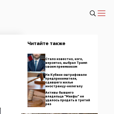
Читайте также
Стало известно, кого,
вероятно, выбрал Трамп
своим преемником
На Кубани оштрафовали
предпринимателя,
сдавшего жилье
иностранцу-нелегалу
Активы бывшего
владельца "Макфы" не
удалось продать в третий
раз