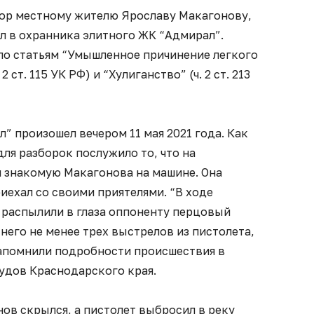
ор местному жителю Ярославу Макагонову,
л в охранника элитного ЖК “Адмирал”.
о статьям “Умышленное причинение легкого
2 ст. 115 УК РФ) и “Хулиганство” (ч. 2 ст. 213
” произошел вечером 11 мая 2021 года. Как
для разборок послужило то, что на
 знакомую Макагонова на машине. Она
иехал со своими приятелями. “В ходе
 распылили в глаза оппоненту перцовый
 него не менее трех выстрелов из пистолета,
напомнили подробности происшествия в
удов Краснодарского края.
ов скрылся, а пистолет выбросил в реку