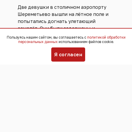
Две девушки в столичном аэропорту
Шереметьево вышли на лётное поле и
попытались догнать улетающий
самолёт. Они были задержаны и
переданы ФСБ. Угрозы безопасности
Пользуясь нашим сайтом, вы соглашаетесь с
политикой обработки
полётов не возникло, никто не
персональных данных
использованием файлов cookie.
пострадал,
сообщили
в пресс-службе
Я согласен
аэропорта.
Инцидент произошёл 25 июля. По
информации пресс-службы
Шереметьево, девушки успешно
прошли все этапы предполетного
досмотра и ожидали посадки в
«стерильной» зоне, однако затем грубо
нарушили правила транспортной
безопасности и самовольно прошли в
закрытую режимную зону. Как они